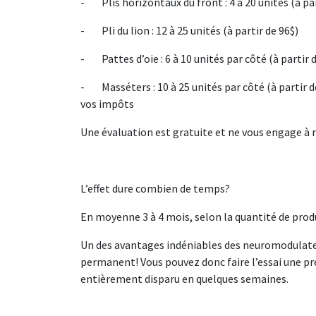
- Plis horizontaux du front : 4 à 20 unités (à par
- Pli du lion : 12 à 25 unités (à partir de 96$)
- Pattes d’oie : 6 à 10 unités par côté (à partir 
- Masséters : 10 à 25 unités par côté (à partir de
vos impôts
Une évaluation est gratuite et ne vous engage à r
L’effet dure combien de temps?
En moyenne 3 à 4 mois, selon la quantité de produit
Un des avantages indéniables des neuromodulateu
permanent! Vous pouvez donc faire l’essai une pre
entièrement disparu en quelques semaines.